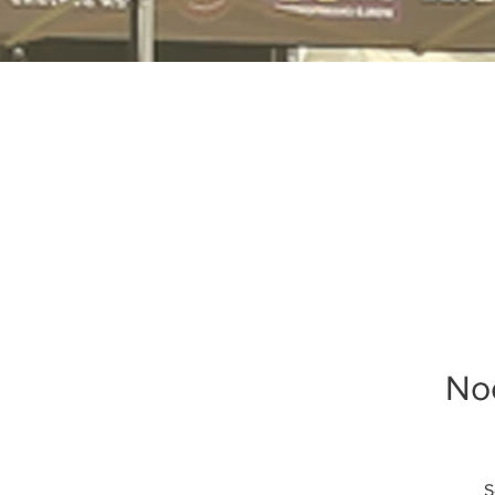
Noc
S