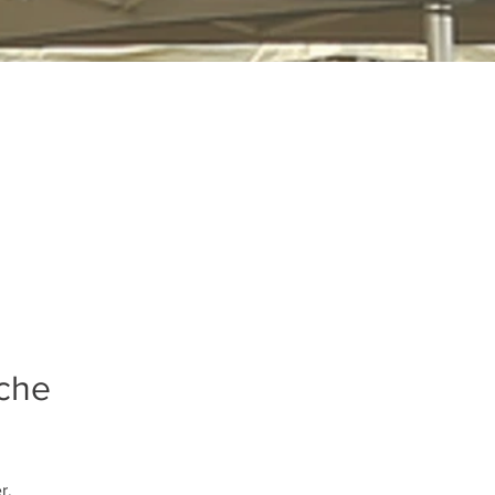
ache
r.